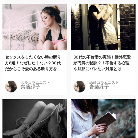
セックスをしたくない時の断り
30代の不倫妻の実態！婚外恋愛
方6選！なぜしたくない？30代
が円満の秘訣？！不倫する心理
だからこそ愛のある断り方を
や旦那にバレない対策とは
恋愛コラムニスト
恋愛コラムニスト
齋藤緑子
齋藤緑子