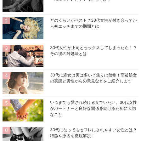
どのくらいがベスト？30代女性が付き合ってか
ら初エッチまでの期間とは
30代女性が上司とセックスしてしまったら！？
その後の対処法とは
30代に処女は実は多い？焦りは禁物！高齢処女
の実態と男性からの意見などをご紹介します
いつまでも愛され続ける女でいたい。30代女性
がパートナーと良好な関係を続けるために大切
なこと
30代になってもセフレにされやすい女性とは？
特徴や原因を徹底解説！