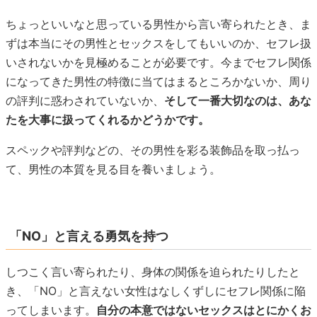
ちょっといいなと思っている男性から言い寄られたとき、ま
ずは本当にその男性とセックスをしてもいいのか、セフレ扱
いされないかを見極めることが必要です。今までセフレ関係
になってきた男性の特徴に当てはまるところかないか、周り
の評判に惑わされていないか、
そして一番大切なのは、あな
たを大事に扱ってくれるかどうかです。
スペックや評判などの、その男性を彩る装飾品を取っ払っ
て、男性の本質を見る目を養いましょう。
「NO」と言える勇気を持つ
しつこく言い寄られたり、身体の関係を迫られたりしたと
き、「NO」と言えない女性はなしくずしにセフレ関係に陥
ってしまいます。
自分の本意ではないセックスはとにかくお