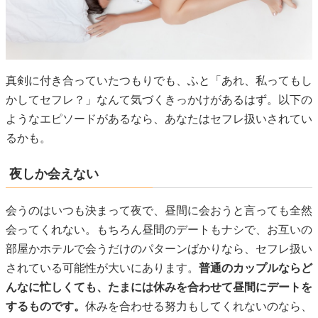
真剣に付き合っていたつもりでも、ふと「あれ、私ってもし
かしてセフレ？」なんて気づくきっかけがあるはず。以下の
ようなエピソードがあるなら、あなたはセフレ扱いされてい
るかも。
夜しか会えない
会うのはいつも決まって夜で、昼間に会おうと言っても全然
会ってくれない。もちろん昼間のデートもナシで、お互いの
部屋かホテルで会うだけのパターンばかりなら、セフレ扱い
されている可能性が大いにあります。
普通のカップルならど
んなに忙しくても、たまには休みを合わせて昼間にデートを
するものです。
休みを合わせる努力もしてくれないのなら、