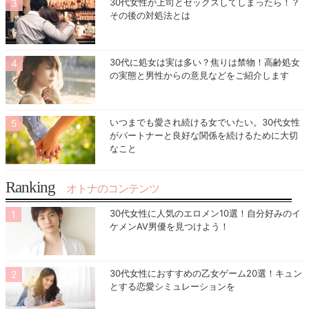
30代女性が上司とセックスしてしまったら！？
その後の対処法とは
30代に処女は実は多い？焦りは禁物！高齢処女
の実態と男性からの意見などをご紹介します
いつまでも愛され続ける女でいたい。30代女性
がパートナーと良好な関係を続けるために大切
なこと
Ranking
オトナのコンテンツ
30代女性に人気のエロメン10選！自分好みのイ
ケメンAV男優を見つけよう！
30代女性におすすめの乙女ゲーム20選！キュン
とする恋愛シミュレーションを