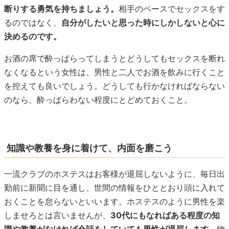
断りする勇気を持ちましょう。
相手のペースでセックスをす
るのではなく、
自分がしたいと思った時にしかしないと心に
決めるのです。
お酒の席で酔っぱらってしまうとどうしてもセックスを断れ
なくなるという女性は、男性と二人でお酒を飲みに行くこと
を控えても良いでしょう。どうしても行かなければならない
のなら、酔っぱらわない程度にとどめておくこと。
知識や教養を身に着けて、内面を磨こう
一流クラブのホステスはお客様が退屈しないように、毎日出
勤前に新聞に目を通し、世間の情報をひととおり頭に入れて
おくことを怠らないといいます。ホステスのように男性を楽
しませろとは言いませんが、
30代にもなればある程度の知
識や教養がなければ会話をしていても男性が退屈します。
物