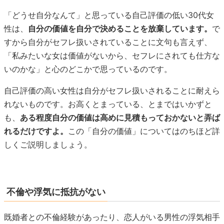
「どうせ自分なんて」と思っている自己評価の低い30代女
性は、
自分の価値を自分で決めることを放棄しています。
で
すから自分がセフレ扱いされていることに文句も言えず、
「私みたいな女は価値がないから、セフレにされても仕方な
いのかな」と心のどこかで思っているのです。
自己評価の高い女性は自分がセフレ扱いされることに耐えら
れないものです。お高くとまっている、とまではいかずと
も、
ある程度自分の価値は高めに見積もっておかないと弄ば
れるだけですよ。
この「自分の価値」についてはのちほど詳
しくご説明しましょう。
不倫や浮気に抵抗がない
既婚者との不倫経験があったり、恋人がいる男性の浮気相手