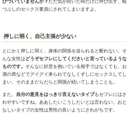
びついていませんか？
ただ気が向いた時だけに呼び出す、暇
つぶしのセックス要員にされてしまいますよ。
押しに弱く、自己主張が少ない
とにかく押しに弱く、身体の関係を迫られると断れない。そ
んな女性は
どうぞセフレにしてくださいと言っているような
ものです。
そんなに好意を抱いている相手ではなくても、お
酒の席などでグイグイ来られてなしくずしにセックスしてし
まい、そのままだらだらと関係が続いてしまうことも。
また、
自分の意見をはっきり言えないタイプ
もセフレにはさ
れやすいですね。ああしたいこうしたいとは言わない、おと
なしいタイプの女性は男性の良いようにされがちです。