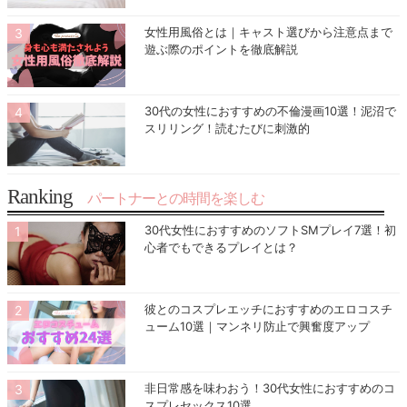
女性用風俗とは｜キャスト選びから注意点まで
遊ぶ際のポイントを徹底解説
30代の女性におすすめの不倫漫画10選！泥沼で
スリリング！読むたびに刺激的
Ranking
パートナーとの時間を楽しむ
30代女性におすすめのソフトSMプレイ7選！初
心者でもできるプレイとは？
彼とのコスプレエッチにおすすめのエロコスチ
ューム10選｜マンネリ防止で興奮度アップ
非日常感を味わおう！30代女性におすすめのコ
スプレセックス10選