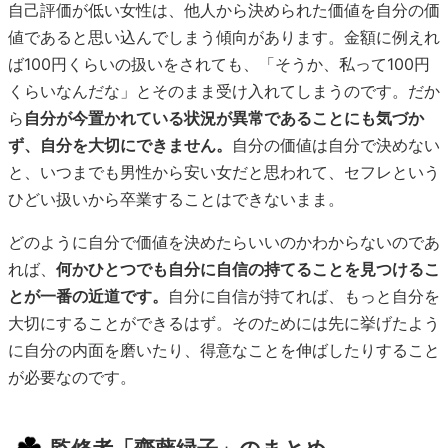
自己評価が低い女性は、他人から決められた価値を自分の価
値であると思い込んでしまう傾向があります。金額に例えれ
ば100円くらいの扱いをされても、「そうか、私って100円
くらいなんだな」とそのまま受け入れてしまうのです。だか
ら
自分が今置かれている状況が異常であることにも気づか
ず、自分を大切にできません。
自分の価値は自分で決めない
と、いつまでも男性から安い女だと思われて、セフレという
ひどい扱いから卒業することはできないまま。
どのように自分で価値を決めたらいいのかわからないのであ
れば、
何かひとつでも自分に自信の持てることを見つけるこ
とが一番の近道です。
自分に自信が持てれば、もっと自分を
大切にすることができるはず。そのためには先に挙げたよう
に自分の内面を磨いたり、得意なことを伸ばしたりすること
が必要なのです。