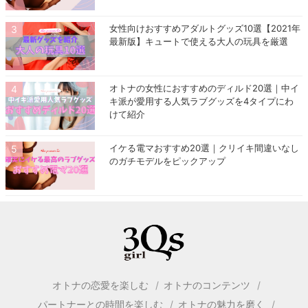
女性向けおすすめアダルトグッズ10選【2021年
最新版】キュートで使える大人の玩具を厳選
オトナの女性におすすめのディルド20選｜中イ
キ派が愛用する人気ラブグッズを4タイプにわ
けて紹介
イケる電マおすすめ20選｜クリイキ間違いなし
のガチモデルをピックアップ
オトナの恋愛を楽しむ
オトナのコンテンツ
パートナーとの時間を楽しむ
オトナの魅力を磨く