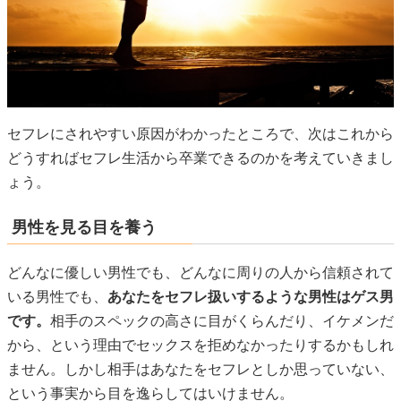
セフレにされやすい原因がわかったところで、次はこれから
どうすればセフレ生活から卒業できるのかを考えていきまし
ょう。
男性を見る目を養う
どんなに優しい男性でも、どんなに周りの人から信頼されて
いる男性でも、
あなたをセフレ扱いするような男性はゲス男
です。
相手のスペックの高さに目がくらんだり、イケメンだ
から、という理由でセックスを拒めなかったりするかもしれ
ません。しかし相手はあなたをセフレとしか思っていない、
という事実から目を逸らしてはいけません。