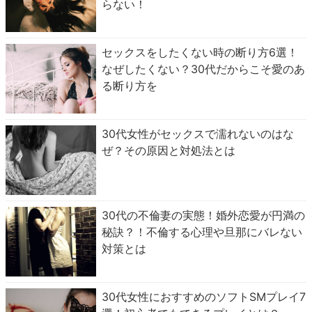
らない！
セックスをしたくない時の断り方6選！
なぜしたくない？30代だからこそ愛のあ
る断り方を
30代女性がセックスで濡れないのはな
ぜ？その原因と対処法とは
30代の不倫妻の実態！婚外恋愛が円満の
秘訣？！不倫する心理や旦那にバレない
対策とは
30代女性におすすめのソフトSMプレイ7